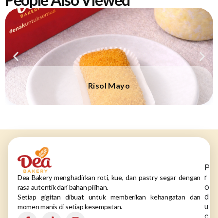
Risol Mayo
P
r
Dea Bakery menghadirkan roti, kue, dan pastry segar dengan
o
rasa autentik dari bahan pilihan.
d
Setiap gigitan dibuat untuk memberikan kehangatan dan
u
momen manis di setiap kesempatan.
c