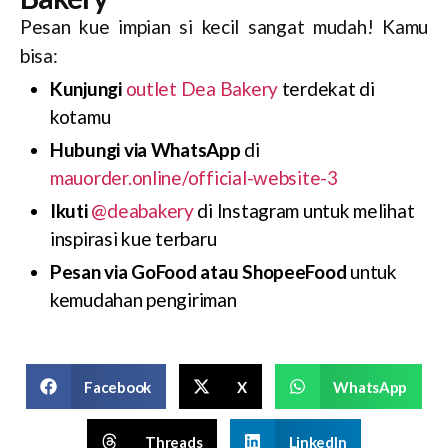
Pesan kue impian si kecil sangat mudah! Kamu
bisa:
Kunjungi
outlet Dea Bakery
terdekat di
kotamu
Hubungi via WhatsApp
di
mauorder.online/official-website-3
Ikuti
@deabakery
di Instagram untuk melihat
inspirasi kue terbaru
Pesan via GoFood atau ShopeeFood
untuk
kemudahan pengiriman
Facebook
X
WhatsApp
Threads
LinkedIn