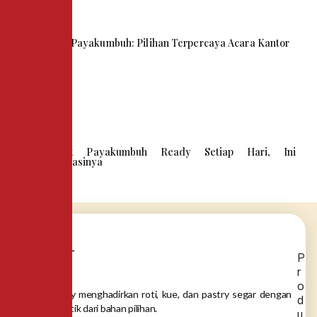
Snack Box Payakumbuh: Pilihan Terpercaya Acara Kantor
Kue Tart Payakumbuh Ready Setiap Hari, Ini
Rekomendasinya
P
r
o
Dea Bakery menghadirkan roti, kue, dan pastry segar dengan
d
rasa autentik dari bahan pilihan.
u