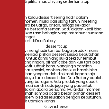
bisa menjadi pilihan hadiah yang sederhana tapi
berkesan.
Tidak heran kalau dessert sering hadir dalam
berbagai momen, mulai dari ulang tahun, meeting
kantor, acara keluarga, arisan, hingga sekadar
camilan sore bersama teman. Satu gigitan kecil bisa
menghadirkan rasa bahagia yang membuat suasana
jadi lebih hangat.
Pilihan Dessert di Dea Bakery
Dea Bakery menghadirkan berbagai produk manis
yang bisa menjadi pilihan dessert sesuai kebutuhan
dan selera. Untuk kamu yang suka tekstur lembut
dan rasa yang ringan, pilihan cake dan kue tart bisa
menjadi favorit. Untuk kamu yang ingin camilan
praktis, donat spesial, cookies, dan kue basah bisa
menjadi pilihan yang mudah dinikmati kapan saja.
Salah satu daya tarik dessert dari Dea Bakery adalah
variasinya yang beragam. Ada produk yang cocok
untuk dinikmati sendiri, ada juga yang pas untuk
dibagikan dalam acara bersama. Mulai dari momen
santai di rumah sampai acara besar, pilihan dessert
dari Dea Bakery bisa disesuaikan dengan kebutuhan.
Cocok untuk Camilan Harian