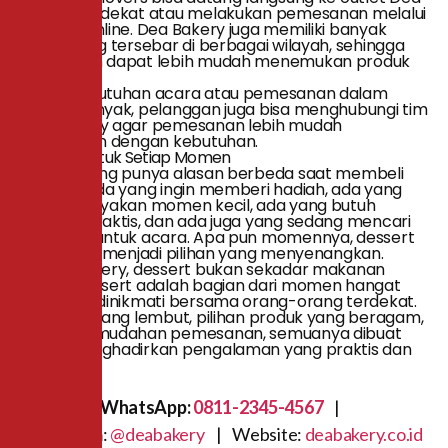
Bakery terdekat atau melakukan pemesanan melalui
layanan online. Dea Bakery juga memiliki banyak
outlet yang tersebar di berbagai wilayah, sehingga
pelanggan dapat lebih mudah menemukan produk
favoritnya.
Untuk kebutuhan acara atau pemesanan dalam
jumlah banyak, pelanggan juga bisa menghubungi tim
Dea Bakery agar pemesanan lebih mudah
disesuaikan dengan kebutuhan.
Dessert untuk Setiap Momen
Setiap orang punya alasan berbeda saat membeli
dessert. Ada yang ingin memberi hadiah, ada yang
ingin merayakan momen kecil, ada yang butuh
camilan praktis, dan ada juga yang sedang mencari
konsumsi untuk acara. Apa pun momennya, dessert
selalu bisa menjadi pilihan yang menyenangkan.
Di Dea Bakery, dessert bukan sekadar makanan
manis. Dessert adalah bagian dari momen hangat
yang bisa dinikmati bersama orang-orang terdekat.
Dari rasa yang lembut, pilihan produk yang beragam,
hingga kemudahan pemesanan, semuanya dibuat
untuk menghadirkan pengalaman yang praktis dan
berkesan.
WhatsApp:
0811-2345-4567
|
Instagram:
@deabakery
| Website:
deabakery.co.id