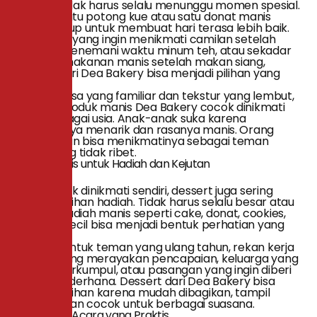
Dessert tidak harus selalu menunggu momen spesial.
Kadang, satu potong kue atau satu donat manis
sudah cukup untuk membuat hari terasa lebih baik.
Bagi kamu yang ingin menikmati camilan setelah
bekerja, menemani waktu minum teh, atau sekadar
mencari makanan manis setelah makan siang,
dessert dari Dea Bakery bisa menjadi pilihan yang
praktis.
Dengan rasa yang familiar dan tekstur yang lembut,
produk-produk manis Dea Bakery cocok dinikmati
oleh berbagai usia. Anak-anak suka karena
tampilannya menarik dan rasanya manis. Orang
dewasa pun bisa menikmatinya sebagai teman
santai yang tidak ribet.
Pilihan Manis untuk Hadiah dan Kejutan
Selain untuk dinikmati sendiri, dessert juga sering
menjadi pilihan hadiah. Tidak harus selalu besar atau
mewah, hadiah manis seperti cake, donat, cookies,
atau kue kecil bisa menjadi bentuk perhatian yang
hangat.
Misalnya untuk teman yang ulang tahun, rekan kerja
yang sedang merayakan pencapaian, keluarga yang
sedang berkumpul, atau pasangan yang ingin diberi
kejutan sederhana. Dessert dari Dea Bakery bisa
menjadi pilihan karena mudah dibagikan, tampil
menarik, dan cocok untuk berbagai suasana.
Pelengkap Acara yang Praktis