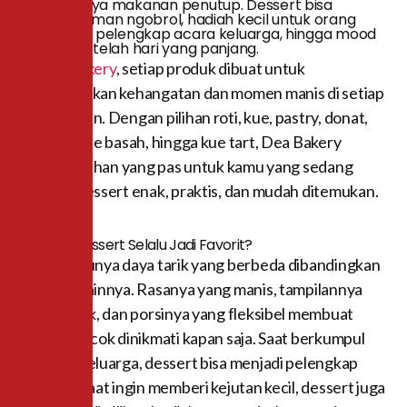
bukan hanya makanan penutup. Dessert bisa
menjadi teman ngobrol, hadiah kecil untuk orang
tersayang, pelengkap acara keluarga, hingga mood
booster setelah hari yang panjang.
Di
Dea Bakery
, setiap produk dibuat untuk
menghadirkan kehangatan dan momen manis di setiap
kesempatan. Dengan pilihan roti, kue, pastry, donat,
cookies, kue basah, hingga kue tart, Dea Bakery
menjadi pilihan yang pas untuk kamu yang sedang
mencari dessert enak, praktis, dan mudah ditemukan.
Kenapa Dessert Selalu Jadi Favorit?
Dessert
punya daya tarik yang berbeda dibandingkan
makanan lainnya. Rasanya yang manis, tampilannya
yang cantik, dan porsinya yang fleksibel membuat
dessert cocok dinikmati kapan saja. Saat berkumpul
bersama keluarga, dessert bisa menjadi pelengkap
suasana. Saat ingin memberi kejutan kecil, dessert juga