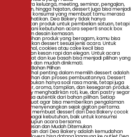
Untuk acara keluarga, meeting, seminar, pengajian,
ulang tahun, hingga hajatan, dessert juga bisa menjadi
pelengkap konsumsi yang membuat tamu merasa
lebih diperhatikan. Dea Bakery tidak hanya
menyediakan produk untuk pembelian satuan, tetapi
juga melayani kebutuhan acara seperti snack box
dan custom desain kemasan.
Dengan pilihan produk yang beragam, kamu bisa
menyesuaikan dessert sesuai jenis acara. Untuk
acara formal, cookies atau cake kecil bisa
memberikan kesan rapi dan elegan. Untuk acara
santai, donat dan kue basah bisa menjadi pilihan yang
lebih akrab dan mudah dinikmati.
Dibuat dari Bahan Pilihan
Salah satu hal penting dalam memilih dessert adalah
kualitas bahan dan proses pembuatannya. Dessert
yang baik bukan hanya soal rasa manis, tetapi juga
soal tekstur, aroma, tampilan, dan kesegaran produk.
Dea Bakery menghadirkan roti, kue, dan pastry segar
dengan rasa autentik dari bahan pilihan. Setiap
produk dibuat agar bisa memberikan pengalaman
rasa yang menyenangkan sejak gigitan pertama.
Inilah yang membuat dessert dari Dea Bakery cocok
untuk berbagai kebutuhan, baik untuk konsumsi
pribadi maupun acara bersama.
Mudah Dipesan dan Mudah Ditemukan
Kelebihan lain dari Dea Bakery adalah kemudahan
akses. Dealovers bisa datang langsung ke outlet Dea