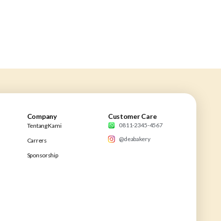
Company
Customer Care
0811-2345-4567
Tentang Kami
@deabakery
Carrers
Sponsorship