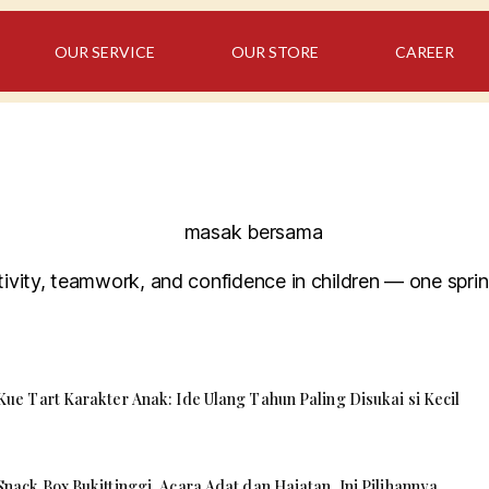
OUR SERVICE
OUR STORE
CAREER
ivity, teamwork, and confidence in children — one sprink
Kue Tart Karakter Anak: Ide Ulang Tahun Paling Disukai si Kecil
Snack Box Bukittinggi, Acara Adat dan Hajatan, Ini Pilihannya