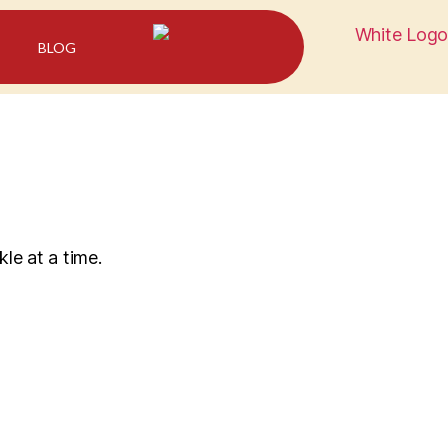
BLOG
le at a time.