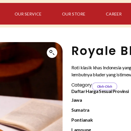
OUR SERVICE
OUR STORE
CAREER
Royale B
Roti klasik khas Indonesia ya
lembutnya bluder yang istimew
Category
Oleh-Oleh
Daftar Harga Sesuai Provinsi
Jawa
Sumatra
Pontianak
Lampung