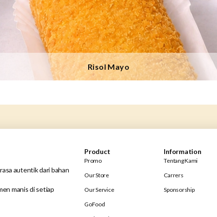
Risol Mayo
Product
Information
Promo
Tentang Kami
rasa autentik dari bahan
Our Store
Carrers
en manis di setiap
Our Service
Sponsorship
GoFood