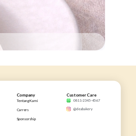
Company
Customer Care
0811-2345-4567
Tentang Kami
@deabakery
Carrers
Sponsorship