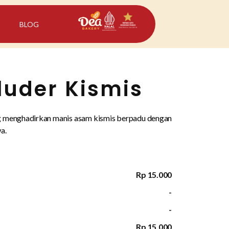
BLOG
luder Kismis
ng menghadirkan manis asam kismis berpadu dengan
a.
Rp 15.000
-
-
Rp 15.000