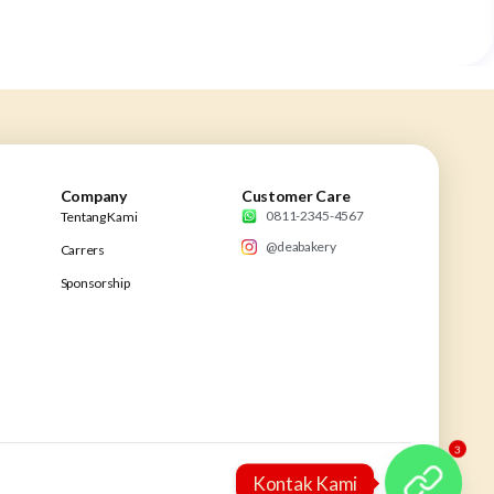
Company
Customer Care
0811-2345-4567
Tentang Kami
@deabakery
Carrers
Sponsorship
3
Kontak Kami