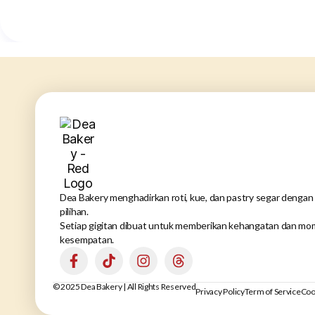
Dea Bakery menghadirkan roti, kue, dan pastry segar dengan 
pilihan.
Setiap gigitan dibuat untuk memberikan kehangatan dan mom
kesempatan.
© 2025 Dea Bakery | All Rights Reserved
Privacy Policy
Term of Service
Coo