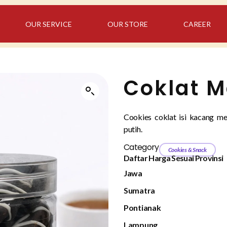
OUR SERVICE
OUR STORE
CAREER
Coklat M
Cookies coklat isi kacang me
putih.
Category
Cookies & Snack
Daftar Harga Sesuai Provinsi
Jawa
Sumatra
Pontianak
Lampung