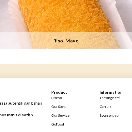
Risol Mayo
Product
Information
Promo
Tentang Kami
rasa autentik dari bahan
Our Store
Carrers
en manis di setiap
Our Service
Sponsorship
GoFood