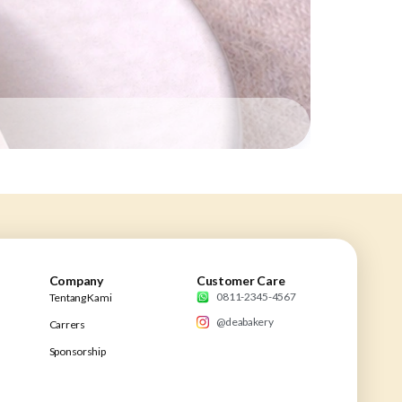
Company
Customer Care
0811-2345-4567
Tentang Kami
@deabakery
Carrers
Sponsorship